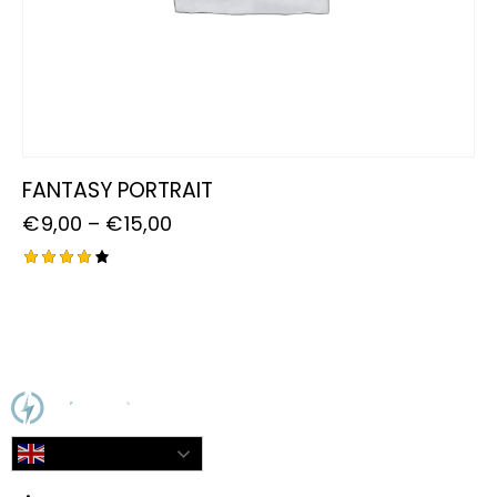
FANTASY PORTRAIT
€
9,00
–
€
15,00
Rated
4.00
out of
5
English